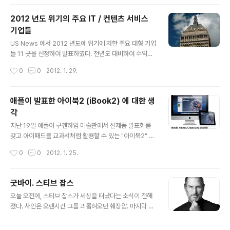
드가 굳건히 SN..
큼이나 차이가 있는지를 나중에 뒤돌아 보는 것도 재미있
겠네요 1. QXGA(2046 * 1536) 해상도의 HD 레티나
2012 년도 위기의 주요 IT / 컨텐츠 서비스
디스플레이 HD 2046 * 1536 해상도의 레티나 디스플레
기업들
이를 지원할 것이라는 소문이다. 2011 년도 말에 애플의
글 내용
패널 제조업자들이 이 기준을 맞추기 위해 무척 고생을 했
US News 에서 2012 년도에 위기에 처한 주요 대형 기업
으며. 패널 공급은 Sharp 혹은 LG 디스플레이가 될 것으
들 11 곳을 선정하여 발표하였다. 전년도 대비하여 수익과
로 예측되고 있다. 이 루머는 로이터가 Sharp 와 LG 디스
주가가 급격히 하락하면서 위기에 처한 기업들이 그 대상
작성시간
0
0
2012. 1. 29.
플레이가 2011 년 4 분기에 수백만대의 2046 * 1..
인데, 그 중에서도 우리들의 귀에 친숙하며 개인적으로 관
심이 많은 IT / 컨텐츠 서비스 관련 기업들에 대해 정리해
보자. 1. 이스타만 코닥 ( Eastman Kodak ) : 2011 년도
애플이 발표한 아이북2 (iBook2) 에 대한 생
주가 85% 하락. 필름 산업의 최강자였으며 한때 한해에 1
각
00 억달러의 매출을 기록하기도 한 코닥은 사진 산업이 디
글 내용
지털 시장으로 전환되고 있었음에도 필름 사업에 안주하다
지난 19일 애플이 구겐하임 미술관에서 신제품 발표회를
가 폐업 위기에 처한 케이스. 2000 년 이후 디지털 카메라
갖고 아이패드를 교과서처럼 활용할 수 있는 "아이북2" 서
가 필름 카메라를 밀어내고 사진 시장의 패러다임이 바뀌
비스를 발표했다. 특히 일반인들도 쉽게 텍스트를 인터액
작성시간
0
0
2012. 1. 25.
는 상황에서도 시장의 흐름을 읽지못하고 현실에 안주하다
티브 교과서로 만들어주는 무료 어플리케이션인 아이북 오
위기..
서(Author) 도 함께 공개했다. 늘 그렇듯이 애플이 새로운
시장에 진입하기 위해 새로운 제품을 내놓았다는 점에서
굿바이. 스티브 잡스
많은 주목을 받았는데, e-class 와 e-education 에 관
글 내용
오늘 오전에, 스티브 잡스가 세상을 떠났다는 소식이 전해
심이 많아서 나 역시 관련 뉴스도 찾아보고, 분석한 블로그
졌다. 사인은 오랜시간 그를 괴롭혀오던 췌장암. 마지막 순
들도 돌아다녀 봤다. 대개 아이북 오서의 편리한 기능에 대
간은 가족들에게 둘러쌓인 채 평화롭게 숨을 거두었다고
한 찬양이 대부분인 것 같다. 애플 교육 이벤트 키노트 영상
한다. 다음은 애플 이사회의 공식 성명이다. We are dee
아이북 오서 소개 페이지 일단 애플은 새로운 돈이 되는 시