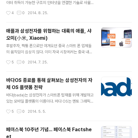
술격차를 좁히고 있고, LCD 는 전력 소비면에서 PDP 보
이터 취득이 가능한 구조의 인터넷을 연결한 기술로 사물
다 유리하며 발열 현상이 적고, 화면 버닝 현상이 없다는 이
들이 네트워크를 통해 정보를 공유한다는 개념이다. 10여
작성시간
4
0
2014. 8. 25.
점으로 ..
년 전만 해도 홈 네트워크(Home Network), 유비쿼터스
(Ubiquitous) 등의 기술적 개념들이 존재했는데 사물인
터넷은 이보다 더 포괄적인 개념으로 모든 사물과 사물이
애플과 삼성전자를 위협하는 대륙의 애플, 샤
통신을 하고 정보를 주고 받음을 의미한다. 그래서 만물인
오미(小米, Xiaomi)
터넷(IoE, Internet of Everything) 이라 불리기도 한다.
글 내용
시장조사기관 가트너는 올해 가장 주목해야 할 10대 기술
후발주자, 짝퉁 폰으로만 여겨오던 중국 스마트 폰 업체들
중 하나로 사물인터넷을 꼽았고, 세계 사물인터넷 시장규
의 움직임이 심상치 않다. 이미 자국 시장에서는 중국 내수
모가 지난해 2천억 달러에서 2020년 1조 달러로 급격히
업체의 시장점유율이 삼성,애플등의 외국산 제품의 비중을
작성시간
5
0
2014. 7. 25.
성장할 것으로 예상했다. 구글이 "네스트" 라는 홈 네..
넘어섰다. 이 중심에는 "중국의 애플" 로 불리는 샤오미(小
米, Xiaomi) 란 업체가 있다. 샤오미는 중국어로 "좁쌀(小
米)" 이라는 뜻이다. 2010년 창업한 이 회사는 MIUI 라는
바다OS 종료를 통해 살펴보는 삼성전자의 자
자체 안드로이드 커스터마이징 운영체제(커스텀 롬)을 공
체 OS 플랫폼 전략
개하면서 매니아 사이에서 그 이름을 알리기 시작했다. 회
글 내용
사명인 샤오미는 창업자들이 좁쌀죽을 먹으면서 초창기의
바다(bada)는 삼성전자가 스마트폰 탑재를 위해 개발하고
어려운 시기를 보내던 때에 지은 이름이란 설이 있다. MIUI
있는 모바일 플랫폼의 이름이다. 바다 OS는 멘토 그래픽스
는 샤오미의 UI (Xiaomi UI) 에서 이름을 따온 것으로 안
사의 Nucleus RTOS를 기반으로 하며, OS 커널을 분리
작성시간
5
0
2014. 5. 5.
드로이드 UI 의 편의성 강화, iOS 스러운 안드로이드 UI ..
한 미들웨어 형태로도 탑재될 예정이다. 2009년 10월 10
일, 차세대 플랫폼인 바다를 공식 발표하였으며, 동년 12월
8일, 영국 런던에서 열린 론칭 행사에서 바다 플랫폼에 대
페이스북 10주년 기념... 페이스북 Factshe
한 세부 내용을 발표하고, 바다 SDK를 협력사들에 공개하
et