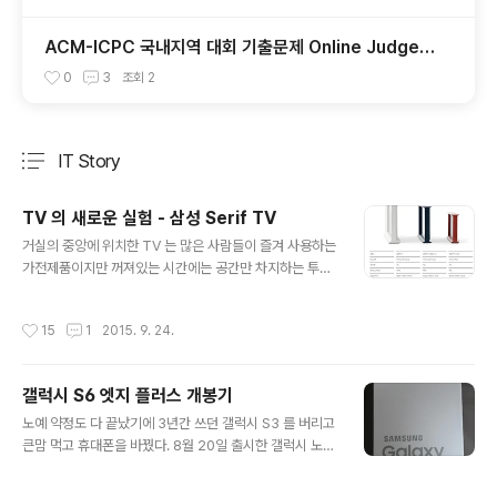
ACM-ICPC 국내지역 대회 기출문제 Online Judge
모음
0
3
조회
2
IT Story
분류 전체보기
주요 글 목록
TV 의 새로운 실험 - 삼성 Serif TV
글 내용
거실의 중앙에 위치한 TV 는 많은 사람들이 즐겨 사용하는
가전제품이지만 꺼져있는 시간에는 공간만 차지하는 투박
한 상자일 뿐이다. TV가 꺼져있는 시간 동안에 이를 어떻
게 활용할지에 대한 고민은 제조사들이 많이 하던 것인데,
작성시간
15
1
2015. 9. 24.
여기에서 TV 활용성에 대한 새로운 접근이 나왔다. 디자인
성을 극대화 하여 인테리어 소품, 가구처럼 사용하자는 것.
9월 21일, 삼성전자가 주변공간과 조화되는 "가구같은" T
갤럭시 S6 엣지 플러스 개봉기
V 를 출시했다. 여러모로 흥미로운 도전인데 시청을 위한
글 내용
가전제품으로서의 TV 가 아니라 인테리어 소품으로 가구
노예 약정도 다 끝났기에 3년간 쓰던 갤럭시 S3 를 버리고
같은 TV 를 추구했다는 점이다. 가구 디자이너 로난 & 에
큰맘 먹고 휴대폰을 바꿨다. 8월 20일 출시한 갤럭시 노트
르완 부훌렉 (Ronan & Erwan Bouroullec) 형제와 콜
5 와 갤럭시 S6 Edge 를 저울질 해 보다가 S6 Edge 로
라보를 통해 유럽풍의 인테리어 디자인을 도입한 Serif T
선택. 사실 이 두 제품은 스펙이 거의 동일하다. 개발단계에