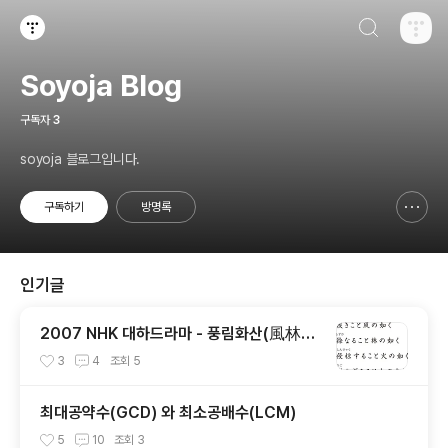
검색하기
티스토리
Soyoja Blog
구독자
3
soyoja 블로그입니다.
구독하기
방명록
신고하기 레이어
열기
인기글
2007 NHK 대하드라마 - 풍림화산(風林火
山)
3
4
조회
5
최대공약수(GCD) 와 최소공배수(LCM)
5
10
조회
3