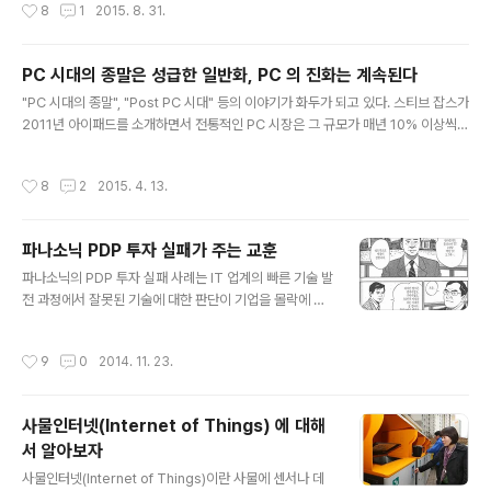
작성시간
8
1
2015. 8. 31.
V 를 출시..
서도 동일한 플랫폼에 많은 부분에서 동일 부품을 사용한
것으로 보이는데, 개발/제조 측면에서의 효율성을 위해 이
렇게 한 것으로 보인다. 펜 필기를 원하는 고객과 전작 S6
PC 시대의 종말은 성급한 일반화, PC 의 진화는 계속된다
에서 인기가 좋았던 엣지 스타일을 원하는 고객을 둘다 잡
글 내용
겠다는 전략인데. 한편으로는 타켓을 명확히 하지 않고 라
"PC 시대의 종말", "Post PC 시대" 등의 이야기가 화두가 되고 있다. 스티브 잡스가
인업을 다 펼쳐놓고 사용자가 원하는 대로 골라보라는 백
2011년 아이패드를 소개하면서 전통적인 PC 시장은 그 규모가 매년 10% 이상씩
화점 식 전략이라는 느낌이다. 삼성 "갤럭시 S6 엣지+" 와
줄고 있으며, 그에 따라 관련 산업들 - 모니터, 하드디스크, DRAM, Windows OS
노트5 리뷰: S펜이 있고 없고의 차이 개봉기. 스티브 잡스
등 PC 운영체제 - 까지 직격탄을 맞고 있는 상황이다. 스마트 폰과 타블렛으로 시작
작성시간
8
2
2015. 4. 13.
는 고객..
된 모바일 혁명은 전통적인 PC 시장을 한순간에 구식으로 만들었고 PC 시장이 금방
몰락할 것 같은 착각에 다들 빠지게 되었다. 모바일 기기가 이끌어 낸 변화의 강도가
너무나 심해서 많은 이들이 "PC 시장은 조만간 없어질 것이다" 를 외치며, 실제로 P
파나소닉 PDP 투자 실패가 주는 교훈
C 시장이 없어질 것에 대비한 사업전략을 구사하기 시작했다. 팬텍 - "PC 5년내 종
글 내용
말, P의 법칙"..
파나소닉의 PDP 투자 실패 사례는 IT 업계의 빠른 기술 발
전 과정에서 잘못된 기술에 대한 판단이 기업을 몰락에 이
르게 하는 중요한 사례로 손꼽힌다. 파나소닉은 LCD TV
바로 전단계 기술인 PDP(플라스마 디스플레이 패널) TV
작성시간
9
0
2014. 11. 23.
시장의 강자였다. PDP 기술을 세계에서 가장 먼저 상용화
한 회사로 2007년에는 PDP TV시장에서 33.4%의 점유
율로 세계 1위를 기록하고 있었다.(디스플레이 서치) 당시
사물인터넷(Internet of Things) 에 대해
PDP TV는 새롭게 등장하고 있던 LCD TV와 비교해 가격
서 알아보자
이 저렴하고, 화질이 더 뛰어나며 대형화에 유리하다는 장
글 내용
점을 보유하고 있었다. 하지만 LCD TV가 빠른 속도로 기
사물인터넷(Internet of Things)이란 사물에 센서나 데