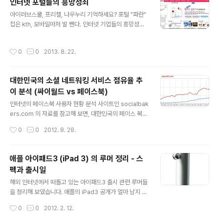
인터넷 포털들의 흥망성쇠
V 사업에 뛰어들던 구글과 애플은 현재 주춤한 상태이다.
글 내용
위의 글에서 언급한 "스마트 TV의 문제" 에 대해서 추가로
아이러브스쿨, 프리첼, 나우누리 기억하세요? 포털 "파란"
정리해 보자. 1. 컨텐츠 문제 TV 의 고유 기능인 방송(프로
접은 kth, 모바일마저 발 뺀다. 인터넷 기업들의 흥망성
그램) 시청하기 라는 측면에서 볼때, 스마트 TV 가 TV 본
쇠... 사용자 입장에서는 잘 사용하던 이메일, 블로그 등의
연의 기능을 강화해 주거나 시너지를 내는 부분이 아직은..
소중한 개인 정보가 없어지거나 엉뚱한 관리주체(사이트)
작성시간
0
0
2013. 8. 22.
로 넘어가는 문제이기 때문에 체감하는 문제들이다. 내가
이 글을 쓰게 된 이유도 과거 나우누리, 파란 이메일들로 들
어온 메일을 지금은 수신하기가 곤란해 진 상황이 되서 조
대한민국의 소셜 네트워킹 서비스 점유율 추
금 고생을 한 것이 계기가 됐다. 한때 잘나가다 망해버린 인
이 분석 (싸이월드 vs 페이스북)
터넷 기업들을 보면 공통적인 경영실책이 보인다. 1. 무리
글 내용
한 경영전략 (유료화) 으로 망하는 경우 - 프리첼, 인터넷
인터넷의 페이스북 사용자 현황 분석 사이트인 socialbak
나우누리 등 2. 인터넷 기술의 변화에 따른 시대의 흐름에
ers.com 의 자료를 참고해 보면, 대한민국의 페이스 북
대처하지 못하는 경우 - PC 통신 -> 인터넷으로의 변화에
유저는 2012년 8월 현재 872 만 명에 달합니다. 대한민
작성시간
0
0
2012. 8. 28.
대처 실패 : ..
국의 높은 인터넷 보급율과 인프라를 생각해 보면 생각보
다 그 수치가 낮은 편이지만, 최근 3 개월간 유저 숫자가 1
63만 9천명 (+ 23 % ) 나 증가했다는 빠른 증가추세를
애플 아이패드3 (iPad 3) 의 루머 정리 - 스
눈여겨 볼 필요가 있습니다. 소셜 네트워킹은 다른 인터넷
펙과 출시일
사업분야와 마찬가지로 승자 독식의 원리가 적용되는 분야
글 내용
입니다. 친구들과 하나의 커뮤니티를 형성하게 되면 쉽게
해외 인터넷에서 떠돌고 있는 아이패드3 출시 관련 루머들
이 커뮤니티를 떠나기 어렵습니다. 프리첼 - 다음 - 네이버
을 정리해 보았습니다. 애플의 iPad3 공개가 얼마 남지 않
로 이어지는 포털 사이트의 흥망성쇠를 생각해 보면 쉽게
은 가운데 ( 1 개월 내에 애플이 공식 발표를 할 것으로 예
작성시간
0
0
2012. 2. 12.
이를 이해할 수 있습니다. 대한민국에서는 수년간 싸이월
상합니다) 실제로 발표된 iPad3 의 스펙이 루머와 어느만