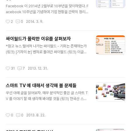
였다. - 위키피디아 "바다 OS" 항목 중 발췌. 하드웨어 제
글 내용
조업체로 성공한 삼성전자는 자체 모바일 플랫폼을 가진
Facebook 이 2014년 2월부로 10부년을 맞이하였다. F
애플과 구글을 부러워했고, 특히 애플처럼 플랫폼과 하드
acebook 10주년을 기념하여 기업 현황을 간략히 정리해
웨어를 동시에 가진 회사가 되기를 원했다. 여기에는 갈수
보자. 2004년 2월 4일. 하버드 대학 내 SNS 로 개발됨 -
작성시간
2
0
2014. 3. 9.
록 안드로이드에 종속되는 위험요인을 피하는 의미도 있
개발자 마크 주커버그는 1984년생. 당시 만 19세. 고등학
다. 그래서 자체 모..
교 시절인 17세에 마이크로소프트로 부터 입사 제의를 받
을 정도로 뛰어난 IT 영재. 영화 "소셜 네트워크" 에서 보듯
싸이월드가 몰락한 이유를 살펴보자
이 처음 페이스북을 개발한 동기는 이성의 프로필을 손쉽
글 내용
*참고 뉴스 떨어져 나가는 싸이월드 - 기회는 존재하는가
게 찾아보고자 하는 호기심에서 출발. 2005년 일반인들을
(링크) [기자의 눈] 벤쳐로 돌아간 싸이월드 (링크) 이글루
대상으로 한 범용 SNS 서비스가 개시되었으며, 2012년
스 이어 싸이월드도... SK컴즈, 인수사업 모두 철수 (링크)
에는 기업공개(IPO) 를 실시. 2014년 2월 현재 페이스북
SK컴즈의 싸이월드 왜 가라앉았나 (링크) 한없이 나락으로
의 사용자 숫자는 12억 3천만명. * 페이스북의 재무 현황
작성시간
31
7
2013. 12. 31.
추락하던 원조 SNS 서비스 "싸이월드" 가 결국 SK 커뮤니
- 13년 총 매출 78억 7천만 달러(한화 약 ..
케이션으로 부터 분사한다. 현재 SK 커뮤니케이션은 8분
기 연속 적자로 지난 13년도 3분기에는 93억의 적자를 내
스마트 TV 에 대해서 생각해 볼 문제들
는 등 회사의 존립 자체가 위기인 상황이다. 8분기 내리 적
글 내용
자 SK컴즈, 싸이월드 분사, 인원 감축 (링크) 싸이월드, 10
우선 아래 글을 읽어보자. 매우 분석적인 좋은 글 스마트 T
년만에 벤쳐모험... 이용자들 응원 나선다 (링크) 싸이월드
V 를 이야기 할 때 생각해 봐야할 것들 (링크) 한국산 스마
가 처음 소개된 2000년대 초반만 해도 미니홈피와 싸이월
트 TV 가 시장혁신에 실패한 이유 (링크) 스마트 TV 를 차
드는 매우 혁신적인 서비스였다. 일촌이라는 독특한 인맥 ..
세대 TV 전략으로 많은 TV 업체들과 심지어는 전통적인
작성시간
0
0
2013. 8. 22.
TV 업체가 아닌 회사들 (구글, 애플) 까지 달려들고 있다.
하지만 위의 글에서 언급하듯이, 스마트 TV 가 스마트 폰
과 같은 시장을 형성하기란 무척 험난해 보인다. 한동안 T