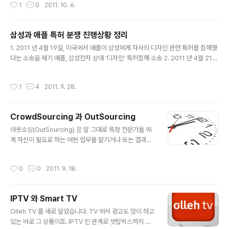
작성시간
1
0
2011. 10. 6.
ply saddened to announce that Steve Jobs pas
장을 잘 개척했다는 느낌이 든다. 애플이 아이패드와 컨텐
sed away today. 스티브 잡스가 세상을 떠났다는 사실
츠(iBooks2,..
을 깊은 슬픔과 함께 알리고자 합니다. Steve’s brillianc
삼성과 애플 특허 분쟁 진행상황 정리
e, passion and energy were the source of count
글 내용
less innovations that enrich and improve all of o
1. 2011 년 4월 19일, 미국에서 애플이 삼성에게 자사의 디자인 관련 특허를 침해했
ur lives. The world is immeasurably better beca
다는 소송을 제기 애플, 삼성전자 상대 '디자인' 특허침해 소송 2. 2011 년 4월 21
use of Ste..
일, 삼성은 애플에게 통신 관련된 10 건의 특허로 한국, 일본, 독일 법정에 특허 침해
금지 및 청구 소송을 제기하며 맞대응 삼성, 애플에 맞소송…한국·獨·日에 특허침해
작성시간
1
4
2011. 9. 28.
제소‎ 3. 2011 년 8월 28일, 네델란드 법정에서 애플이 제기한 판매 금지 가처분 신
청에서 삼성이 침해했다고 주장한 10 건의 특허 중 사진을 손가락으로 넘겨서 슬라
이드로 보는 기술인 포토 플리킹 기술만 특허 침해로 인정. 10월 14일 부터 네델란드
CrowdSourcing 과 OutSourcing
에서 갤럭시 S, S2, 에이스 시리즈의 판매 금지. 단, 해당 특허은 업데이트를 통해 대
글 내용
체할 수 있는 ..
아웃소싱(OutSourcing) 은 말 그대로 특정 전문가들 에
게 자신이 필요로 하는 어떤 업무를 맡기거나 또는 결과물
을 만들도록 의뢰하는 것을 말합니다. 반면에 크라우드 소
싱은 (CrowdSourcing) 특정인 혹은 특정 조직이 아닌
작성시간
0
0
2011. 9. 18.
불특정한 다수의 외부 전문가들에게 자신이 필요로 하는
업무를 맡기는 경우를 말합니다. 대표적인 예로 생각나는
것은 유명 DVD 대여 업체인 넷플릭스가 자사의 추천 알고
IPTV 와 Smart TV
리즘을 개선하기 위해 100 만달러의 상금을 걸고 알고리
글 내용
즘 개선 대회를 열었던 것. 그리고 아마존 웹 서비스 중에서
Olleh TV 를 새로 달았습니다. TV 에서 광고도 많이 하고
아마존 매커니컬 터크(Mechnical Turk) 등이 있겠네요.
있는 바로 그 상품이죠. IPTV 인 관계로 셋탑박스까지 인