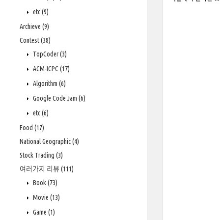
etc
(9)
Archieve
(9)
Contest
(38)
TopCoder
(3)
ACM-ICPC
(17)
Algorithm
(6)
Google Code Jam
(6)
etc
(6)
Food
(17)
National Geographic
(4)
Stock Trading
(3)
여러가지 리뷰
(111)
Book
(73)
Movie
(13)
Game
(1)