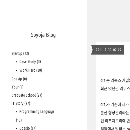
Soyoja Blog
2011. 5. 30. 02:45
Startup
(23)
Case Study
(3)
Work Hard
(20)
Gossip
(0)
GIT
는 리눅스 커널
Tour
(9)
최근 몇년간 리누스
Graduate School
(24)
IT Story
(97)
GIT 가 기존에 제
Programming Language
분산 형상관리라는 
(13)
인 리포지토리에 반영하
Gossip
(64)
리툴에서 말하는 com