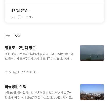
대학원 졸업...
1
8
조회
2
Tour
분류 전체보기
주요 글 목록
영흥도 - 2번째 방문.
글 내용
서해 영흥도 서울과 가까워서 좋다 저 멀리 보이는 것은 송
도 국제단지 조개구이가 땡겨서 조개구이 시켰다. 내가 좋
아하는 가리비 조개는 비싸서인지 없다 피조개는 보기만
좋지 맛이 없음 조개구이 먹을때 칼국수를 으레 먹는데 별
작성시간
0
2
2010. 8. 24.
로 맛있게 먹은 기억이 잘 없음 이건 영흥대교. 빛이 부족한
곳에서의 사진은 절망이다... iPhone 에서 작성된 글입니
다.
하늘공원 산책
글 내용
1월 10일. 월드컵경기장 컨벤션 홀에 일이 있어서 그곳에
갔다가, 짬을 내서 하늘공원을 가 보았다. 얘기는 많이 들었
지만 하늘공원에 직접 올라가 본 것은 처음. 하늘공원은 난
지도 매립지에 흙을 덮고 식수를 심어 공원으로 만든 것이