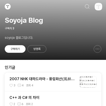
검색하기
티스토리
Soyoja Blog
구독자
3
soyoja 블로그입니다.
구독하기
방명록
신고하기 레이어
열기
인기글
2007 NHK 대하드라마 - 풍림화산(風林火
山)
3
4
조회
4
C++ 과 C# 의 차이
2
6
조회
2