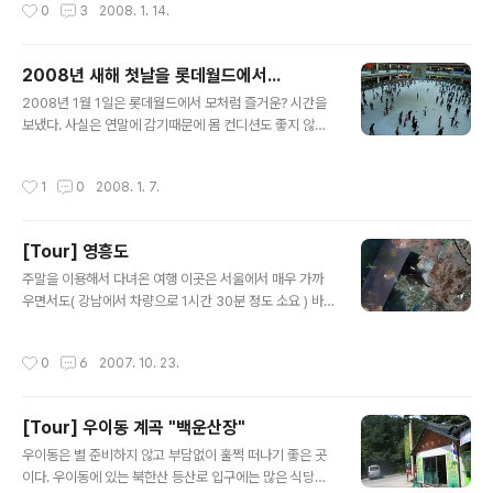
작성시간
0
3
2008. 1. 14.
라 멀리서 보면 작은 동산 같다. 공원에 들어가려면 공포의
291 개 계단을 올라가야 한다. 이렇게 높은 지대에 위치해
있어서 이름도 하늘공원 인가보다. 그리고 입장시간은 오
2008년 새해 첫날을 롯데월드에서...
후 6시 까지로 제한되어 있다. 하늘공원에 들어와 보면 느
글 내용
끼지만 수풀이 아주 무성해서 밤에는 못된 짓? 하기에 딱
2008년 1월 1일은 롯데월드에서 모처럼 즐거운? 시간을
좋은 환경이라서... 일부러 야간에는 출입을 금지시키는 것
보냈다. 사실은 연말에 감기때문에 몸 컨디션도 좋지 않았
이 아닐까 싶다. ;) 월드컵 경기장과 주변 전경. 상암동 일대
고 여러가지로 복잡한 문제때문에 별로 놀러다닐 기분도
재개발 사업이 한창이지만 아직은 월드컵 경기장을 제외한
안나고 해서 크리스마스때도 아무데도 놀러가지 않고 그냥
작성시간
1
0
2008. 1. 7.
주변지역은 많이 ..
집에서 드러누워서 TV 랑 책만 보면서 하릴없이 보냈다.
크리스마스를 그렇게 별다른 이벤트없이 보낸 죄 때문에
마눌님에게 연말에 꾸준하게 갈굼을 당했다... 엄청난 압박
[Tour] 영흥도
끝에 결국 12월 31일에는 백화점가서 옷사주고 외식했고,
글 내용
1월 1일에는 롯데월드를 풀코스로 모시고 다닌 끝에 -_-
주말을 이용해서 다녀온 여행 이곳은 서울에서 매우 가까
크리스마스를 꿀꺽한 죄를 무마할 수 있었다. ㅋ 대략 3년
우면서도( 강남에서 차량으로 1시간 30분 정도 소요 ) 바
만에 다시 가보는 롯데 월드였다. 1월 1일임에도 생각보다
다가 깨끗하고 먹거리가 좋아서 최근에 많은 사람들이 찾
사람이 많았다. 입장할때 기분이 잡친 것은 놀이공원의 카
는 곳이다. 주말에 가보면 바다 낚시를 하러 온 사람들이 바
작성시간
0
6
2007. 10. 23.
드 할인 혜택이 1명만 된다는..
글바글대고.... 주말 나들이를 온 사람들로 팬션들이 인산인
해를 이룬다. 지도 왼쪽을 보면 대부도 - 선재도 - 영흥도 (
가운데 이름이 표시되지 않은 섬이 선재도 ) 순으로 세 섬이
[Tour] 우이동 계곡 "백운산장"
다리로 연결되어 있다. 지도상에 보이는 바다를 막아놓은
글 내용
것은 대부도와 연결된 길이 11.2Km 의 시화 방조제이다.
우이동은 별 준비하지 않고 부담없이 훌쩍 떠나기 좋은 곳
이곳에 전세계에서 한손가락에 꼽히는 규모의 대규모 조력
이다. 우이동에 있는 북한산 등산로 입구에는 많은 식당들