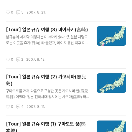
발전소가 들어선다 한다. 영흥도 가는 길... 이 곳은 시화방
과 산장들이 우이동 계곡을 끼고 줄지어 늘어서 있다. 서울
조제 위를 따라 나 있는 고속도로이다. 섬과 육지가 연결되
안에 있다는 편리한 접근성 때문에 이곳을 오는 사람들도
작성시간
0
5
2007. 8. 21.
어 있다. 창밖..
많은 것 같다... 지인들과 부담없이 우이동으로 떠났다. 지
하철 수유역에서 내려서 택시를 잡아타고 우이동 계곡의
먹자골목으로 가자고 하면 약 20 분 정도면 도착하고, 택
[Tour] 일본 규슈 여행 (3) 미야자키(宮崎)
시비는 5천원 정도가 나온다. 이곳이 우이동 먹자골목... 먹
글 내용
자골목이기는 한데, 이곳이 북한산 입구라서 산장 분위기
남규슈의 마지막 여행지는 미야자키 였다. 옛 일본 지명으
가 나는 음식점들이 잔뜩 몰려있다. 이런 점 때문에 학생들
로는 이곳을 휴가(日向) 라 불렸고, 메이지 유신 이후 미야
의 MT 장소, 아저씨들의 친목모임 장소로 많이 애용되는
자키 현(宮崎懸) 이 된다. 일찌기 개항하여 외국의 선진문
듯 하다. http://cafe.naver.com/gulihss.cafe?ifram
물을 빠르게 받아들여 발전한 나가사키, 가고시마에 등에
작성시간
0
2
2007. 8. 12.
e_ur..
비해 상대적으로 덜 주목받은 지방이다. 사실 미야자키는
진짜 볼 것 없다고 먼저 놀러갔던 친구가 비추를 했지만, 개
인적으로는 상당히 괜찮았다. 무엇보다 바다가 아름답고,
[Tour] 일본 규슈 여행 (2) 가고시마(鹿兒
곳곳에 자라고 있는 피닉스 야자수와 소철 나무가 주는 이
島)
국적이 느낌이 매우 좋았다. 여기는 우도신궁(鶿戶神宮)
글 내용
이다. 미야자키 해안 도로를 타고 가다가 들렀는데, 해안가
구마모토를 거쳐 다음으로 구경간 곳은 가고시마 현(鹿兒
에 있어서 그런지 나름 운치가 있고 멋지다. 일본 천황가에
島縣) 이었다. 일본 전국시대 당시에는 사츠마(薩摩) 와
오랫동안 아들이 태어나지 않고 딸만 있는 상태가 계속되
오오스미(大隅) 2개 국(國) 으로 나뉘어져 있었는데, 메이
작성시간
0
4
2007. 8. 11.
어 여자를 천황으로 옹립할 수 있다..
지 유신 당시 폐번치현(廢藩置縣; 지방 분국을 번 단위에
서 현 단위로 함 ) 을 하면서 사츠마(薩摩)와 오오스미(大
隅)를 합쳐 가고시마 현으로 만들었다. 가고시마 현 - 왼쪽
[Tour] 일본 규슈 여행 (1) 구마모토 성(熊
이 사츠마 반도, 오른쪽이 오오스미 반도 이며 이 두 반도의
本城)