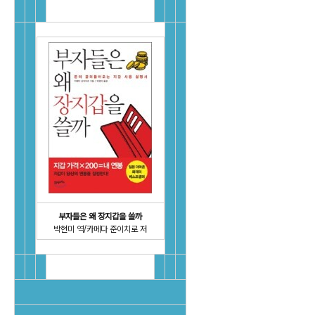
부자들은 왜 장지갑을 쓸까
박현미 역/카메다 준이치로 저