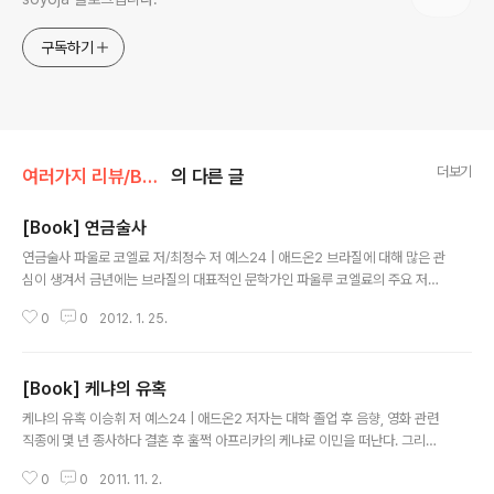
구독하기
더보기
여러가지 리뷰/Book
의 다른 글
[Book] 연금술사
글 내용
연금술사 파울로 코엘료 저/최정수 저 예스24 | 애드온2 브라질에 대해 많은 관
심이 생겨서 금년에는 브라질의 대표적인 문학가인 파울루 코엘료의 주요 저서
들을 모두 독파하겠다는 원대한 계획을 세우게 되었다. 그리고 그 첫번째로 파
0
0
2012. 1. 25.
울로 코엘료를 세계적인 작가의 반열로 들게 했다는 평가를 받는 그의 초기 작
품인 연금술사( 1988 년 작 ) 을 읽어 보았다. 제목은 매우 상징적인 의미를 담
고 있다. 납이나 다른 금속을 금으로 바꾼다는 전설적인 학문인 "연금술" 에 탐
[Book] 케냐의 유혹
닉해 있는 사람들 - 연금술사. 연금술은 단순히 금을 만드는 학문이 아니고 전설
글 내용
에 의하면 연금술을 통해 생성된 화학약물을 마시는 사람은 불로불사의 영생을
케냐의 유혹 이승휘 저 예스24 | 애드온2 저자는 대학 졸업 후 음향, 영화 관련
얻는다고 한다. (연금술의 완성을 통해 생성된 고체가 "연금술사의 돌" 이며, 생
직종에 몇 년 종사하다 결혼 후 훌쩍 아프리카의 케냐로 이민을 떠난다. 그리고
성된 액체는..
그곳에서 한국인들 대상으로 한 사파리 투어 전문 여행사를 차려서 케냐에서 제
0
0
2011. 11. 2.
2 의 인생을 살고있는 인물이다. 2005년 KBS 의 "인간극장" 에 소개된 이래