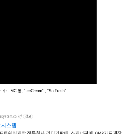
 MC 몽, "IceCream" , "So Fresh"
rsystem.co.kr/
광고
알시스템
프트웨어개발 전문회사,리더기판매, 스캐너판매, OMR카드제작