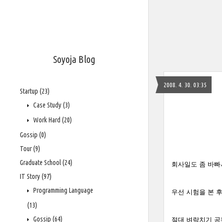
Soyoja Blog
2008. 4. 30. 03:35
Startup
(23)
Case Study
(3)
Work Hard
(20)
Gossip
(0)
Tour
(9)
Graduate School
(24)
회사일도 좀 바빠
IT Story
(97)
Programming Language
우선 시험을 본 
(13)
Gossip
(64)
절대 벼락치기 공