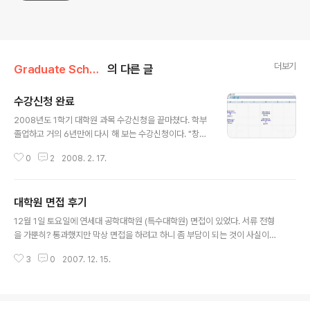
더보기
Graduate School
의 다른 글
수강신청 완료
글 내용
2008년도 1학기 대학원 과목 수강신청을 끝마쳤다. 학부
졸업하고 거의 6년만에 다시 해 보는 수강신청이다. "창업
과 지적재산권" 과 같은 몇몇 인기 과목들은 수강신청을 시
0
2
2008. 2. 17.
작하자 마자 신청자가 몰려서 몇분만에 수강마감 되어버렸
다. 인기 과목들에 학생들이 몰리는 현상은 예나지금이나
여전하구나. 이번 대학원 수강신청을 하면서 많이 고민했
대학원 면접 후기
던 부분은 빡세게 주 2일 수업으로 빼느냐, 아니면 좀 피곤
글 내용
하더라도 주 3일 수업으로 하는대신 2교시 수업 위주로 듣
12월 1일 토요일에 연세대 공학대학원 (특수대학원) 면접이 있었다. 서류 전형
느냐였다. 그런데 시간표 상으로는 어찌되었건 1교시 수업
을 가뿐히? 통과했지만 막상 면접을 하려고 하니 좀 부담이 되는 것이 사실이었
을 뺄래야 뺄수 없는 상황이었고 ( 월, 화, 목 3 일동안 수업
다. ( 수험번호로 추정해 보건데 서류전형의 경쟁률은 2.5 대 1 정도가 되지 않
이 있는데 이 3 일 중 하루는 1교시 수업을 꼭 들어야만 했
3
0
2007. 12. 15.
았나 싶다. 100 명 정도가 지원한 것 같았고... 컴퓨터공학과 서류전형 통과자는
다. ) 화요일 2교시에 해당하는 수업들이 별로 맘에 들지 않
40 명이었다. ) 토요일 아침에 일찍 일어나서 양복입고, 이발도 간만에 하고 신
아서 고심한 끝에 ..
촌까지 가서 그 근처에서 라면 하나 사 먹고 1시 50분에 연대 교정에 들어갔다.
그나저나 신촌에 갈때마다 느끼는 건데 참 멀다... 휴... 진짜 퇴근후 강남에서 여