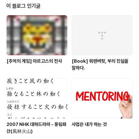
기 신촌까지 다닐생각 하니 좀 갑갑해지는 게 사실이다. 음... 그런데 컴퓨터공학
이 블로그 인기글
과가 위치한 제 3공학관은 공학관 건물들 뒤에 짱박혀 있어서 한..
[추억의 게임] 아르고스의 전사
[Book] 워렌버핏, 부의 진실을
말하다.
2007 NHK 대하드라마 - 풍림화
사업은 내가 하는 것
산(風林火山)