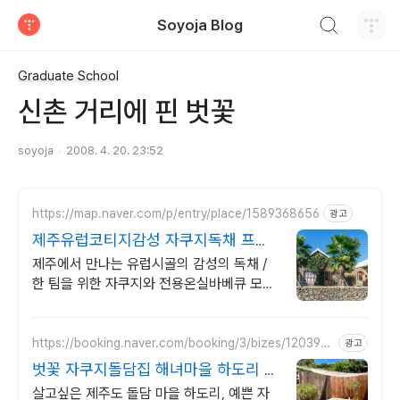
검색하기
Soyoja Blog
티스토리
Graduate School
신촌 거리에 핀 벗꽃
soyoja
2008. 4. 20. 23:52
https://map.naver.com/p/entry/place/1589368656
광고
제주유럽코티지감성 자쿠지독채 프라
이빗 제주여행, 유럽감성
제주에서 만나는 유럽시골의 감성의 독채 /
한 팀을 위한 자쿠지와 전용온실바베큐 모두
다른 다양한 유럽 감성의 제주독채에서 즐기
는 프라이빗 자쿠지와 전용온실바베큐
https://booking.naver.com/booking/3/bizes/120392
광고
8
벗꽃 자쿠지돌담집 해녀마을 하도리 제
주돌담집
살고싶은 제주도 돌담 마을 하도리, 예쁜 자