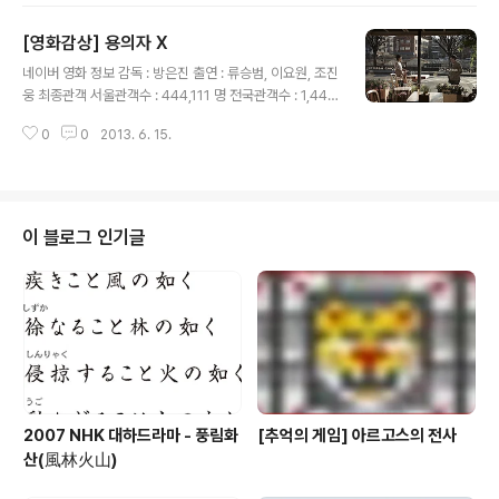
ST 가 나올때마다 따라 부를 수 있게 한 버전인데 사실 우리나라 관객들의 정서
[영화감상] 용의자 X
상 영화를 보면서 노래를 따라 부른다는 건 너무 무리한 생각이 아닌가 싶다. 실
글 내용
제로 영화를 보는 내내 관객들 중에서 OST 를 따라 부르는 관객은 단 한명도
네이버 영화 정보 감독 : 방은진 출연 : 류승범, 이요원, 조진
없었다. 영어 음성에 한글 자막이 나오는데 이 때 노래 가사는 자막 처리가 안..
웅 최종관객 서울관객수 : 444,111 명 전국관객수 : 1,44
2,055 명 내 점수는 10점 만점에 7 점. 원작( 히가시노 게
0
0
2013. 6. 15.
이고의 일본 추리소설 "용의자 X 의 헌신") 이 워낙 좋은 작
품이었는지라 스토리와 구성은 매우 탄탄한 편이다. 배우
들의 연기도 무난하고. 하지만 막판의 신파극 식 눈물바다
씬은 최악의 연출인듯. 감독은 아직도 영화 마무리를 80
년대 식의 눈물짜기 연출로 마무리해야 한다는 강박관념에
이 블로그 인기글
서 벗어나지 못한 것으로 보인다. 죄 없이 살해되어야 했던
제 3자에 대한 추모가 전혀 없다고 씨네 21 의 모 비평가는
이야기 했지만, 개인적으로 석고(류승범) 가 화선(이요원)
에게 사랑에 빠져 살인까지도 불사하게 된다는 논리에..
2007 NHK 대하드라마 - 풍림화
[추억의 게임] 아르고스의 전사
산(風林火山)