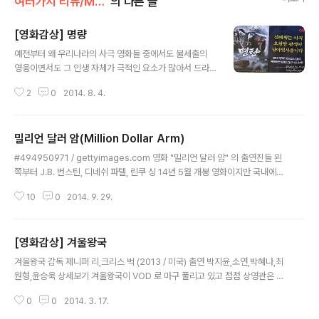
여러가지 리뷰/Movie
의 다른 글
[영화감상] 명량
글 내용
예전부터 왜 우리나라의 사극 영화들 중에서도 불세출의
영웅이면서도 그 인생 자체가 극적인 요소가 많아서 드라
마나 영화로 만들기 좋은 스토리인 "이순신" 장군 이야기나
2
0
2014. 8. 4.
"임진왜란" 에 대한 미디어는 손에 꼽을 정도로 적은 것일
까 하는 의문을 갖곤 했다. 가까운 일본의 경우 "전국시대"
를 소재로 한 드라마와 영화가 수도 없이 제작되고 있는데,
밀리언 달러 암(Million Dollar Arm)
그에 비해 전쟁 이야기라는 좋은 소재거리를 가지고도 우
글 내용
리는 우리의 이야기를 풀어내는데 상대적으로 무심하지 않
#494950971 / gettyimages.com 영화 "밀리언 달러 암" 의 출연진들 왼
았나 싶다. 아마 우리에게 잘알려져 있었고 학창시절에 귀
쪽부터 J.B. 번스틴, 디네쉬 파텔, 린쿠 싱 14년 5월 개봉 영화이지만 국내에서
가 닳도록 들었던 이야기라서 오히려 소홀했던 것은 아닐
는 크게 인기를 끌지 못하고 사라진 영화인데 대한항공 기내 상영으로 우연찮게
지. 또한 전쟁을 소재로 한 작품은 제작비가 너무 높다는 점
10
0
2014. 9. 29.
보았다. 주인공들의 인생 역전 스토리를 훈훈한 가족사랑과 버무려서 보여주는
에서, 한국 영화나 드라마 환경이 어느정도 성숙하기 전까
전형적인 디즈니식 가족 오락영화이다. 한물간 스포츠 에이전트 J.B. 번스틴이
지는 이런 대형 전투씬을 화면에 옮기기..
고객도 없이 궁지에 몰린 상황이었는데, 우연히 TV 에서 "브리튼 갓 탤런트" 와
[영화감상] 겨울왕국
인도의 크리켓 경기를 번갈아 보다가 영감을 얻어 야구와 유사한 크리켓 선수중
글 내용
재능있는 이들을 미국으로 데려와서 야구 선수로 키우자... 는 구상을 한다. 이를
겨울왕국 감독 제니퍼 리,크리스 벅 (2013 / 미국) 출연 박지윤,소연,박혜나,최
실천에 옮긴 것이 야구 유망주 오디션 프로그램 "밀리언 달러 암"..
원형,윤승욱 상세보기 겨울왕국이 VOD 로 마구 풀리고 있고 점점 상영관은 줄
어드는 시점에, 직관으로 막차를 탔다. 한글 더빙이 상당히 잘 된 작품으로 호평
0
0
2014. 3. 17.
을 많이 받고 있던데, 아쉽게도 워낙 상영 막판이라 한글 더빙을 하는 상영관은
찾기 힘들어서 "싱어롱" 버전으로 봤다. "싱어롱" 은 관객들이 영화를 보면서 O