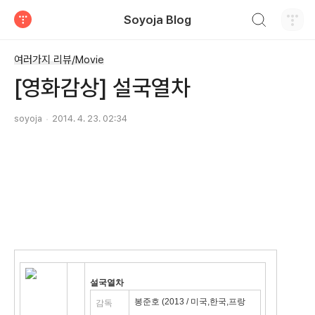
검색하기
Soyoja Blog
티스토리
여러가지 리뷰/Movie
[영화감상] 설국열차
soyoja
2014. 4. 23. 02:34
설국열차
봉준호 (2013 / 미국,한국,프랑
감독
스)