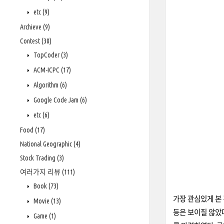
etc
(9)
Archieve
(9)
Contest
(38)
TopCoder
(3)
ACM-ICPC
(17)
Algorithm
(6)
Google Code Jam
(6)
etc
(6)
Food
(17)
National Geographic
(4)
Stock Trading
(3)
여러가지 리뷰
(111)
Book
(73)
가장 관심있게 본 
Movie
(13)
등은 보이질 않았다
Game
(1)