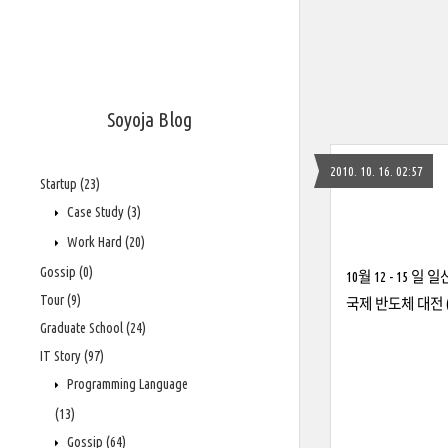
Soyoja Blog
2010. 10. 16. 02:57
Startup
(23)
Case Study
(3)
Work Hard
(20)
Gossip
(0)
10월 12 - 15 일
Tour
(9)
국제 반도체 대전 (
Graduate School
(24)
IT Story
(97)
Programming Language
(13)
Gossip
(64)