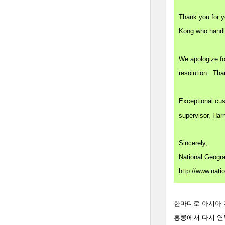
Thank you for y
Kong who handl
We apologize fo
resolution. Than
Exceptional cust
supervisor, Har
Sincerely,
National Geogr
http://www.nati
한마디로 아시아 
홍콩에서 다시 연