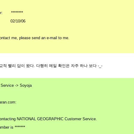
r: ********
: 02/10/06
contact me, please send an e-mail to me.
적 빨리 답이 왔다. 다행히 메일 확인은 자주 하나 보다 -_-
Service -> Soyoja
aran.com
:
 contacting NATIONAL GEOGRAPHIC Customer Service.
mber is *******