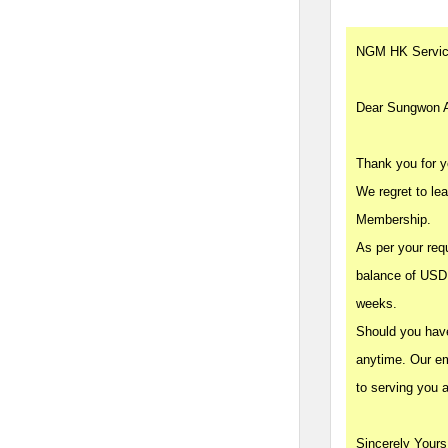
NGM HK Servic
Dear Sungwon 
Thank you for y
We regret to le
Membership.
As per your req
balance of USD 
weeks.
Should you have 
anytime. Our e
to serving you a
Sincerely Yours