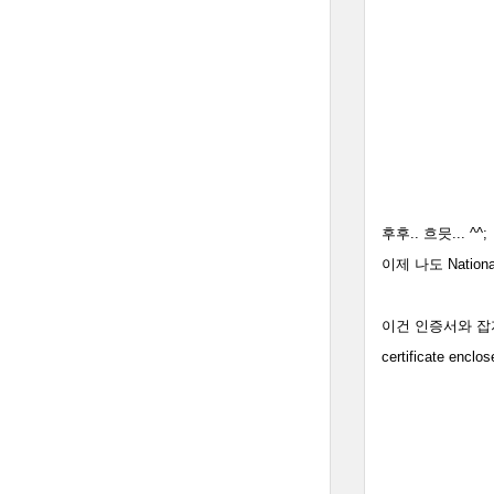
후후.. 흐믓... ^^;
이제 나도 National
이건 인증서와 잡
certificate e