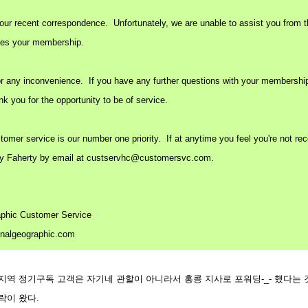
our recent correspondence. Unfortunately, we are unable to assist you from t
es your membership.
r any inconvenience. If you have any further questions with your membership, 
k you for the opportunity to be of service.
omer service is our number one priority. If at anytime you feel you're not rece
ry Faherty by email at
custservhc@customersvc.com.
aphic Customer Service
onalgeographic.com
지역 정기구독 고객은 자기네 관할이 아니라서 홍콩 지사로 포워딩-_- 했다는 것
락이 왔다.