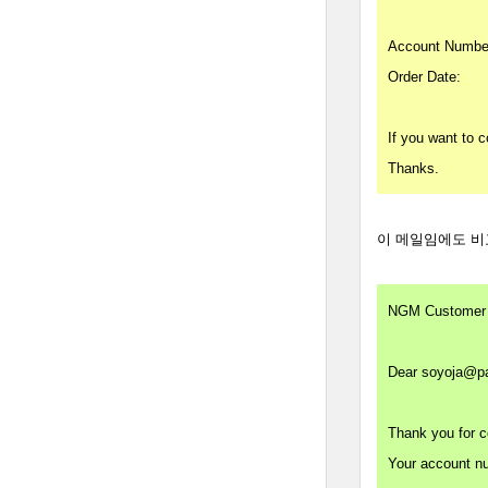
Account Numbe
Order Date
If you want to 
Thanks.
이 메일임에도 비교
NGM Customer 
Dear
soyoja@p
Thank you for
Your account nu