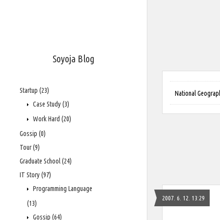
Soyoja Blog
Startup
(23)
National Ge
Case Study
(3)
Work Hard
(20)
Gossip
(0)
Tour
(9)
Graduate School
(24)
IT Story
(97)
Programming Language
2007. 6. 12. 13:29
(13)
Gossip
(64)