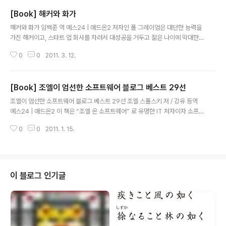
[Book] 해커와 화가
글 내용
해커와 화가 임백준 역 예스24 | 애드온2 저자인 폴 그레이엄은 대단한 능력을
가진 해커이고, 스타트 업 회사를 차려서 대성공을 거두고 젊은 나이에 막대한
부를 쌓은 인물이다. 이러한 프로필 만으로도 이 사람에 대한 흥미가 생기는데,
0
0
2011. 3. 12.
여기에 상당한 글 솜씨와 함께 미술, 역사, 철학, 문학 등에 대한 풍부한 인문학
적 소양까지 갖추고 있어서 자신의 글을 매우 맛깔 나게 했다. 사실 이 책은 폴
그레이엄이 자신의 홈 페이지에 올렸던 에세이들을 모아서 책으로 엮은 것이다.
[Book] 조엘이 엄선한 소프트웨어 블로그 베스트 29선
이와 유사하게 IT 블로그의 글들을 모아서 책으로 발간한 것 중에 유명한 책으
글 내용
로 “조엘 온 소프트웨어” 가 생각난다. “조엘 온 소프트웨어”는 CEO 인 조엘
조엘이 엄선한 소프트웨어 블로그 베스트 29선 조엘 스폴스키 저 / 강유 등역
스폴스키가 회사를 어떻게 운영해야 하는지, 어떤 직원들을 뽑아야 하는지, 그
예스24 | 애드온2 이 책은 “조엘 온 소프트웨어” 로 유명한 IT 저자이자 소프
리고..
트웨어 개발자, CEO 이기도 한 조엘 스폴스키가 엮은 책이다. 조엘의 이름을 걸
0
0
2011. 1. 15.
어놓았지만. 사실 조엘 자신이 직접 작성한 내용은 극히 일부에 불과하며 조엘
이 직접 선정한 IT 블로거들의 29 개의 글을 묶어서 책으로 엮은 것이다. 블로
그들을 엮어서 하나의 책으로 만들었지만 생각보다 책의 난이도는 상당히 높은
편이었고 다 읽는데 상당히 오랜 시간이 걸렸다. 450 페이지가 넘는 두꺼운 분
량도 분량이지만, 무엇보다 이 책에서 소개된 블로그의 저자들이 IT 업계에서
이 블로그 인기글
상당히 오랜 경력을 가지고 자기 분야에서는 최고 전문가 급에 속하는 인물들이
대부분인..