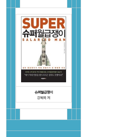
슈퍼월급쟁이
강혜목 저